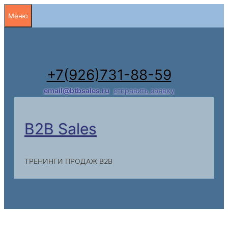
Перейти
Меню
к
содержимому
+7(926)731-88-59
email@btbsales.ru
отправить заявку
B2B Sales
ТРЕНИНГИ ПРОДАЖ B2B