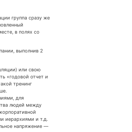
уации группа сразу же
ловленный
есте, в полях со
пании, выполнив 2
уляции) или свою
ть «годовой отчет и
такой тренинг
ше.
ниями, для
ства людей между
 корпоративной
ми иерархиями и т.д.
альное напряжение —