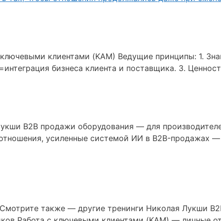
ключевыми клиентами (KAM) Ведущие принципы: 1. Знай 
=интеграция бизнеса клиента и поставщика. 3. Ценнос
Лукши B2B продажи оборудования — для производител
отношения, усиленные системой ИИ в B2B-продажах — 
 Смотрите также — другие тренинги Николая Лукши B
ков Работа с ключевыми клиентами (KAM) — личные о