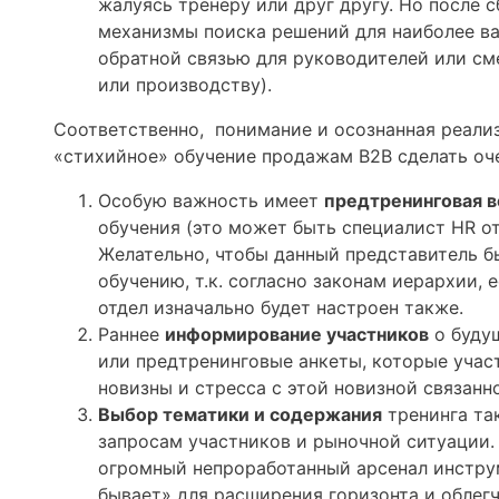
жалуясь тренеру или друг другу. Но после
механизмы поиска решений для наиболее в
обратной связью для руководителей или см
или производству).
Соответственно, понимание и осознанная реализ
«стихийное» обучение продажам B2B сделать оч
Особую важность имеет
предтренинговая в
обучения (это может быть специалист HR о
Желательно, чтобы данный представитель бы
обучению, т.к. согласно законам иерархии,
отдел изначально будет настроен также.
Раннее
информирование участников
о будущ
или предтренинговые анкеты, которые участ
новизны и стресса с этой новизной связанн
Выбор тематики и содержания
тренинга та
запросам участников и рыночной ситуации. 
огромный непроработанный арсенал инстру
бывает» для расширения горизонта и облег