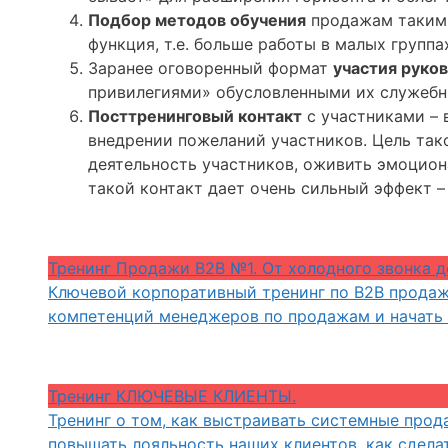
Подбор методов обучения
продажам таким 
функция, т.е. больше работы в малых группа
Заранее оговоренный формат
участия руко
привилегиями» обусловленными их служебны
Посттренинговый контакт
с участниками – 
внедрении пожеланий участников. Цель так
деятельность участников, оживить эмоцион
такой контакт дает очень сильный эффект 
Тренинг Продажи B2B №1. От холодного звонка д
Ключевой корпоративный тренинг по B2B продаж
компетенций менеджеров по продажам и начать 
Тренинг КЛЮЧЕВЫЕ КЛИЕНТЫ.
Тренинг о том, как выстраивать системные про
повышать лояльность наших клиентов, как сдела