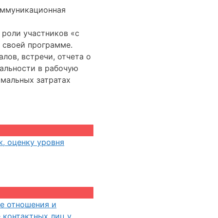
оммуникационная
 роли участников «с
 своей программе.
лов, встречи, отчета о
еальности в рабочую
имальных затратах
, оценку уровня
е отношения и
 контактных лиц у