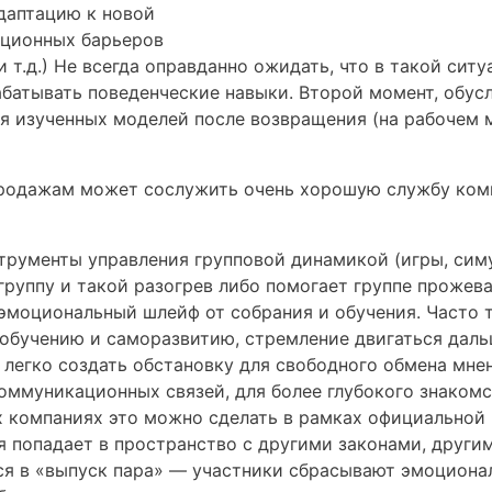
адаптацию к новой
ационных барьеров
 и т.д.) Не всегда оправданно ожидать, что в такой сит
абатывать поведенческие навыки. Второй момент, обус
 изученных моделей после возвращения (на рабочем м
продажам может сослужить очень хорошую службу ком
нструменты управления групповой динамикой (игры, сим
руппу и такой разогрев либо помогает группе прожева
эмоциональный шлейф от собрания и обучения. Часто 
обучению и саморазвитию, стремление двигаться даль
 легко создать обстановку для свободного обмена мне
коммуникационных связей, для более глубокого знаком
ех компаниях это можно сделать в рамках официальной
мя попадает в пространство с другими законами, други
ся в «выпуск пара» — участники сбрасывают эмоцион