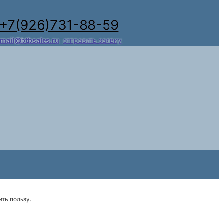
+7(926)731-88-59
mail@btbsales.ru
отправить заявку
ть пользу.