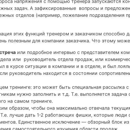
 сброса напряжения с помощью тренера запускаются ко
ажных задач. А зафиксированные вопросы и предложен
ежных отделов (например, пожелание подразделения п
ация этих функций тренером и заказчиком способно д
ень полезным для компании заказчика. Что этому може
стреча
или подробное интервью с представителем ком
тдела или руководитель отдела продаж, или коммерчес
л в курсе ситуации в компании и в отделе, и был лоял
 если руководитель находится в состоянии сопротивлен
ем тренинге: это может быть специальная рассылка с
никам нужно заполнить и т.д. Т.е. выполняется задача
ого на самом тренинге.
ким образом, чтобы она максимально отвечала текущи
Т.е. лучше дать 1-2 работающих фишки, которые люди 
ментов. Единственное исключение — обзорный блок из
чения самостоятельного изучения области продаж.