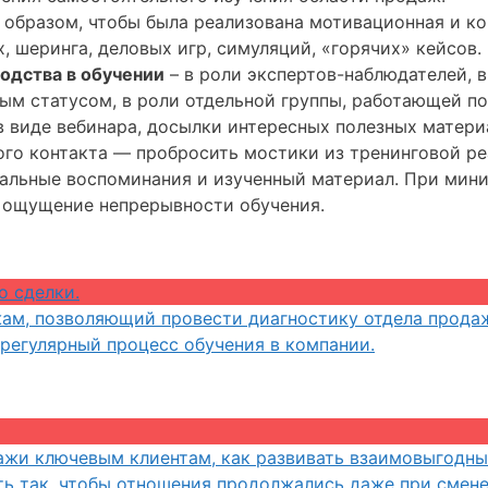
образом, чтобы была реализована мотивационная и к
х, шеринга, деловых игр, симуляций, «горячих» кейсов.
водства в обучении
– в роли экспертов-наблюдателей, в
м статусом, в роли отдельной группы, работающей по
в виде вебинара, досылки интересных полезных материа
ого контакта — пробросить мостики из тренинговой р
альные воспоминания и изученный материал. При мин
– ощущение непрерывности обучения.
о сделки.
ам, позволяющий провести диагностику отдела продаж
регулярный процесс обучения в компании.
дажи ключевым клиентам, как развивать взаимовыгодны
ть так, чтобы отношения продолжались даже при смене