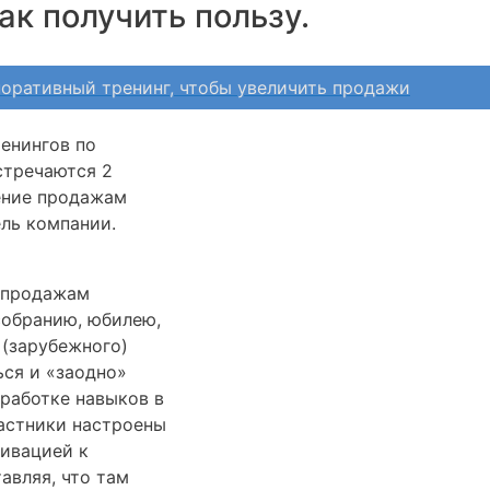
к получить пользу.
поративный тренинг, чтобы увеличить продажи
енингов по
стречаются 2
ение продажам
ель компании.
е продажам
собранию, юбилею,
 (зарубежного)
ься и «заодно»
оработке навыков в
частники настроены
тивацией к
авляя, что там