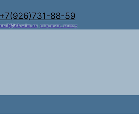
+7(926)731-88-59
mail@btbsales.ru
отправить заявку